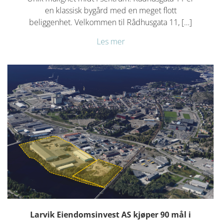
en klassisk bygård med en meget flott
beliggenhet. Velkommen til Rådhusgata 11, […]
Les mer
Larvik Eiendomsinvest AS kjøper 90 mål i