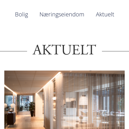
Bolig
Næringseiendom
Aktuelt
AKTUELT
Bolig
Næringseiendom
Bærekraft i Hjertnes Eiendom
Våre ansatte
Eiendommer kjøpes