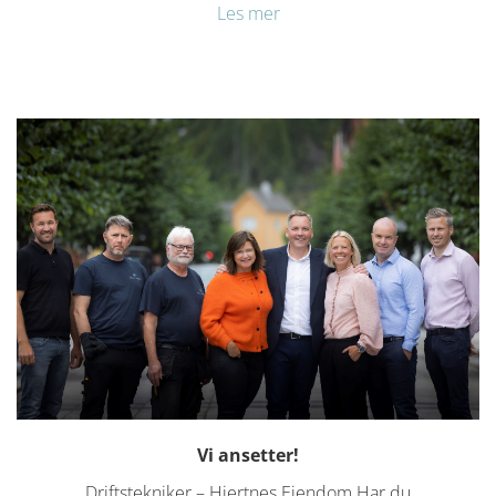
Les mer
Vi ansetter!
Driftstekniker – Hjertnes Eiendom Har du