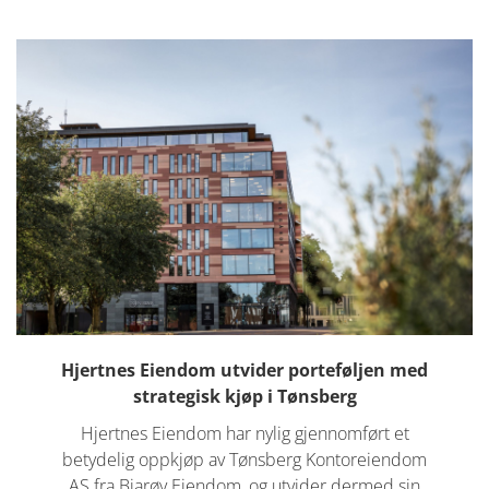
Hjertnes Eiendom utvider porteføljen med
strategisk kjøp i Tønsberg
Hjertnes Eiendom har nylig gjennomført et
betydelig oppkjøp av Tønsberg Kontoreiendom
AS fra Bjarøy Eiendom, og utvider dermed sin