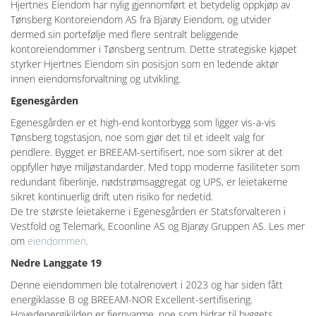
Hjertnes Eiendom har nylig gjennomført et betydelig oppkjøp av
Tønsberg Kontoreiendom AS fra Bjarøy Eiendom, og utvider
dermed sin portefølje med flere sentralt beliggende
kontoreiendommer i Tønsberg sentrum. Dette strategiske kjøpet
styrker Hjertnes Eiendom sin posisjon som en ledende aktør
innen eiendomsforvaltning og utvikling.
Egenesgården
Egenesgården er et high-end kontorbygg som ligger vis-a-vis
Tønsberg togstasjon, noe som gjør det til et ideelt valg for
pendlere. Bygget er BREEAM-sertifisert, noe som sikrer at det
oppfyller høye miljøstandarder. Med topp moderne fasiliteter som
redundant fiberlinje, nødstrømsaggregat og UPS, er leietakerne
sikret kontinuerlig drift uten risiko for nedetid.
De tre største leietakerne i Egenesgården er Statsforvalteren i
Vestfold og Telemark, Ecoonline AS og Bjarøy Gruppen AS. Les mer
om
eiendommen
.
Nedre Langgate 19
Denne eiendommen ble totalrenovert i 2023 og har siden fått
energiklasse B og BREEAM-NOR Excellent-sertifisering.
Hovedenergikilden er fjernvarme, noe som bidrar til byggets