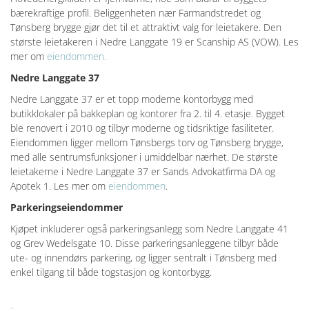
bærekraftige profil. Beliggenheten nær Farmandstredet og
Tønsberg brygge gjør det til et attraktivt valg for leietakere. Den
største leietakeren i Nedre Langgate 19 er Scanship AS (VOW). Les
mer om
eiendommen.
Nedre Langgate 37
Nedre Langgate 37 er et topp moderne kontorbygg med
butikklokaler på bakkeplan og kontorer fra 2. til 4. etasje. Bygget
ble renovert i 2010 og tilbyr moderne og tidsriktige fasiliteter.
Eiendommen ligger mellom Tønsbergs torv og Tønsberg brygge,
med alle sentrumsfunksjoner i umiddelbar nærhet. De største
leietakerne i Nedre Langgate 37 er Sands Advokatfirma DA og
Apotek 1. Les mer om
eiendommen
.
Parkeringseiendommer
Kjøpet inkluderer også parkeringsanlegg som Nedre Langgate 41
og Grev Wedelsgate 10. Disse parkeringsanleggene tilbyr både
ute- og innendørs parkering, og ligger sentralt i Tønsberg med
enkel tilgang til både togstasjon og kontorbygg.