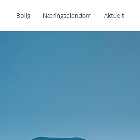
Bolig
Næringseiendom
Aktuelt
Bolig
Næringseiendom
Bærekraft i Hjertnes Eiendom
Våre ansatte
Eiendommer kjøpes