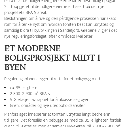
bidra til at de tidligere leilighetseierne får et best mulig oppgjør.
Sluttoppgjøret til de tidligere eierne er basert på det nye
prosjektets BRA-S areal.
Beslutningen om å rive og den påfølgende prosessen har skapt
rom for å tenke nytt om hvordan tomten best kan utnyttes og
samtidig bidra til byutviklingen i Sandefjord. Grepene vi gjør i det
nye reguleringsforslaget løfter områdets kvaliteter.
ET MODERNE
BOLIGPROSJEKT MIDT I
BYEN
Reguleringsplanen legger til rette for et boligbygg med:
ca. 35 leiligheter
2 800–2 900 m² BRA‑s
5–8 etasjer, avtrappet for å tilpasse seg byen
Grønt områder og nye uteoppholdsarealer
Planforslaget innebærer at tomten utnyttes langt bedre enn
tidligere. Det foreslås en bebyggelse med ca. 35 leiligheter, fordelt
over 5 til 8 etasjer, med et samlet BRA‑s‑areal på 2 800–2 900 m².