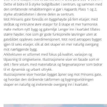
Dette vil bidra til å styrke boligtilbudet i sentrum, og sammen med
den omfattende rehabiliteringen vi gjør i Aagaards Plass 1 og 2,
styrke attraktiviteten i denne delen av sentrum.
Mot Prinsens gate foreslås en byggehøyde på fem etasjer, med
skråtak og inntrukne øvre etasjer for å skape et mer harmonisk
møte mellom nytt bygg og gatemiljø. Lenger inn i kvartalet tillates
større høyder, noe som gir gode funksjonelle løsninger uten at
gatebildet oppleves overdimensjonert. Mot nord avtrappes bygget
igjen til seks etasjer, slik at det skaper en mer naturlig overgang
mot nærliggende bygg.
Arkitekturen er utformet med fokus på kvalitet, variasjon og
tilpasning til omgivelsene. Illustrasjonene viser en fasade som er
delt i flere volum, med materialbruk og fargevariasjoner som bidrar
til et dynamisk og urbant uttrykk.
Illustrasjonene viser hvordan bygget åpner seg mot Prinsens gate,
og hvordan den skrånende takformen og bygningsvridningen
skaper en naturlig og inviterende overgang inn i kvartalet.