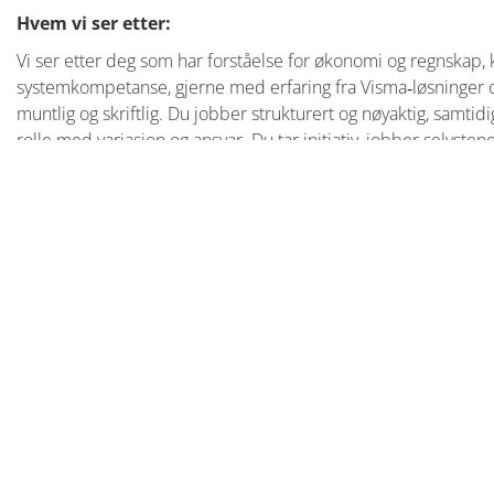
Hvem vi ser etter:
Vi ser etter deg som har forståelse for økonomi og regnskap,
systemkompetanse, gjerne med erfaring fra Visma‑løsninge
muntlig og skriftlig. Du jobber strukturert og nøyaktig, samtidi
rolle med variasjon og ansvar. Du tar initiativ, jobber selvstend
rollen og effektive administrative prosesser.
Som regnskapsansvarlig vil du blant annet ha ansvar 
Regnskapsføring og lønn fra A til Å
Løpende oppfølging, avstemming og kvalitetssikring
Kundeoppfølging og fakturering
Bidrag til rapportering, periodiske avslutninger og forbed
Administrative og ad hoc‑oppgaver i samarbeid med øvrig
Ønskede kvalifikasjoner:
Relevant høyere utdanning innen økonomi/regnskap
2–5 års erfaring fra regnskap eller økonomi, gjerne fra re
God kjennskap til norsk regnskapslovgivning og merverdia