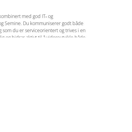
 kombinert med god IT‑ og
r og Semine. Du kommuniserer godt både
g som du er serviceorientert og trives i en
ig og bidrar aktivt til å videreutvikle både
for:
ringsarbeid
e funksjoner
gnskapsbyrå
vgift