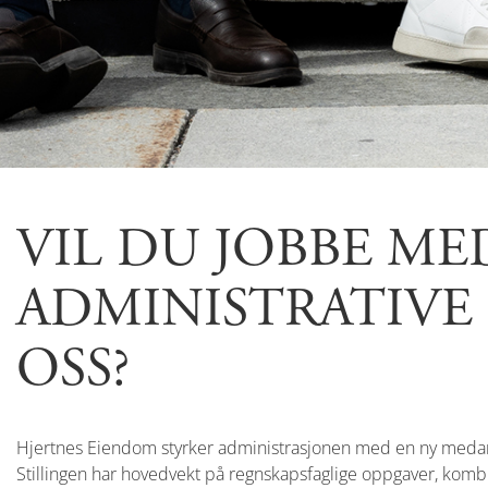
VIL DU JOBBE M
ADMINISTRATIVE
OSS?
Hjertnes Eiendom styrker administrasjonen med en ny medarbei
Stillingen har hovedvekt på regnskapsfaglige oppgaver, komb