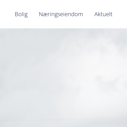
Bolig
Næringseiendom
Aktuelt
Bolig
Næringseiendom
Bærekraft i Hjertnes Eiendom
Våre ansatte
Eiendommer kjøpes